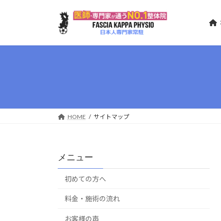
コ
ナ
ン
ビ
テ
ゲ
ン
ー
ツ
シ
へ
ョ
ス
ン
キ
に
ッ
移
プ
動
HOME
サイトマップ
メニュー
初めての方へ
料金・施術の流れ
お客様の声