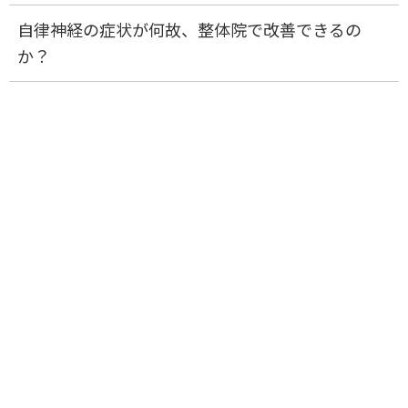
自律神経の症状が何故、整体院で改善できるの
か？
なぜ、
何院回っても改善
しない症状
が、こんなにも
根本改善
されるのか？