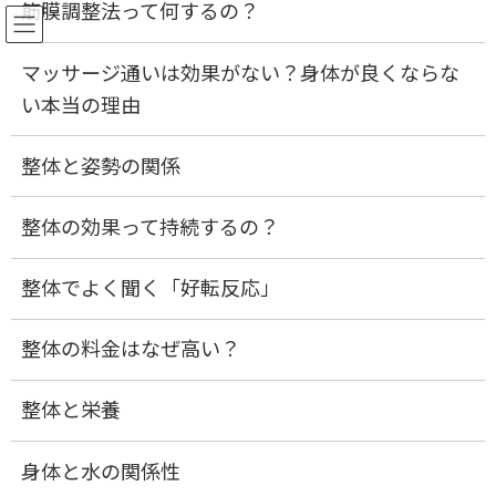
筋膜調整法って何するの？
ご予約
マッサージ通いは効果がない？身体が良くならな
コ
ナ
い本当の理由
ン
ビ
顎関節症
テ
ゲ
ン
ー
整体と姿勢の関係
ツ
シ
へ
ョ
ス
ン
HOME
顎関節症
整体の効果って持続するの？
キ
に
ッ
移
プ
動
整体でよく聞く「好転反応」
整体の料金はなぜ高い？
整体と栄養
身体と水の関係性