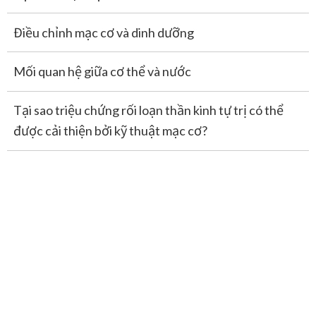
Đặt lịch / Zalo hoặc Messenger
Điều chỉnh mạc cơ và dinh dưỡng
Thêm bạn bè từ biểu ngữ bên dưới và đặt lịch hẹn
dễ dàng trên Zalo hoặc Messenger! Chúng tôi cũng
Mối quan hệ giữa cơ thể và nước
sẵn sàng trả lời các câu hỏi của bạn.
Tại sao triệu chứng rối loạn thần kinh tự trị có thể
Thêm bạn ở Zalo
được cải thiện bởi kỹ thuật mạc cơ?
Thêm bạn ở Messenger
Đặt lịch hẹn / Liên hệ Form, Mail