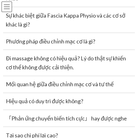
Đặt lịch
Sự khác biệt giữa Fascia Kappa Physio và các cơ sở
Skip
Skip
khác là gì?
to
to
the
the
Đặt lịch / Liên hệ
content
Navigation
Phương pháp điều chỉnh mạc cơ là gì?
Đi massage không có hiệu quả? Lý do thật sự khiến
HOME
Đặt lịch / Liên hệ
cơ thể không được cải thiện.
Đặt lịch / Liên hệ từ điện thoại
Mối quan hệ giữa điều chỉnh mạc cơ và tư thế
TEL:
024-7300-5003
Hiệu quả có duy trì được không?
「Phản ứng chuyển biến tích cực」 hay được nghe
Tại sao chi phí lại cao?